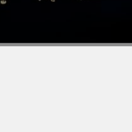
Academia
Momentum
By momentum